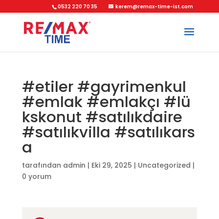
0532 220 70 35
kerem@remax-time-ist.com
#etiler #gayrimenkul
#emlak #emlakçı #lü
kskonut #satılıkdaire
#satılıkvilla #satılıkars
a
tarafından
admin
|
Eki 29, 2025
|
Uncategorized
|
0 yorum