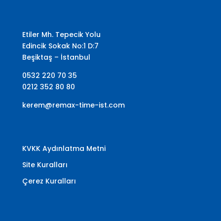
Etiler Mh. Tepecik Yolu
Edincik Sokak No:1 D:7
Beşiktaş – İstanbul
0532 220 70 35
0212 352 80 80
kerem@remax-time-ist.com
KVKK Aydınlatma Metni
Site Kuralları
Çerez Kuralları